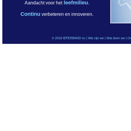
leefmilieu
Aandacht voor het
.
Continu
verbeteren en innoveren.
© 2018 IEPERBAND nv |
Wie zijn we
|
Wat doen we
|
On